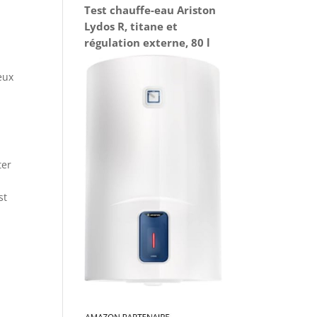
Test chauffe-eau Ariston
Lydos R, titane et
régulation externe, 80 l
eux
ter
st