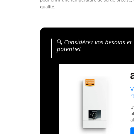
qualité.
🔍
Considérez vos besoins et v
potentiel.
V
r
d
U
n
p
a
(
u