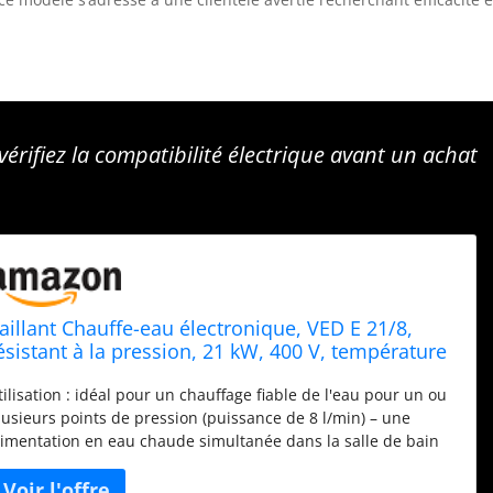
érifiez la compatibilité électrique avant un achat
aillant Chauffe-eau électronique, VED E 21/8,
ésistant à la pression, 21 kW, 400 V, température
e sortie précise, réglable en continu, affichage
tilisation : idéal pour un chauffage fiable de l'eau pour un ou
umérique, 0010023778, [Classe énergétique A]
lusieurs points de pression (puissance de 8 l/min) – une
limentation en eau chaude simultanée dans la salle de bain
douche, lavabo ou baignoire) est possible – convient
niquement aux points de raccordement d'une puissance de