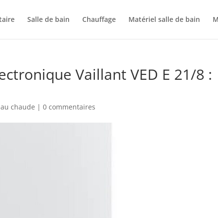
taire
Salle de bain
Chauffage
Matériel salle de bain
M
ectronique Vaillant VED E 21/8 :
eau chaude
|
0 commentaires