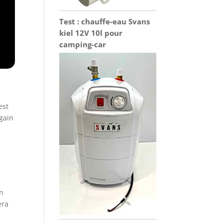
Test : chauffe-eau Svans
kiel 12V 10l pour
camping-car
est
gain
en
era