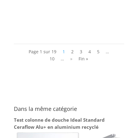
fusil effet miroir, tête de douche XXL carrée,
douchette 3 jets et tube réglable de 950 à 1350
mm... Le cahier des charges semble...
Page 1 sur 19
1
2
3
4
5
…
10
…
»
Fin »
Dans la même catégorie
Test colonne de douche Ideal Standard
Ceraflow Alu+ en aluminium recyclé