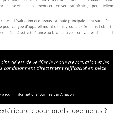
a promesse vise les logements où l’on veut rafraîchir (et potentielle
ce test, l’évaluation ci-dessous s’appuie principalement sur la fich
pour ce type d’appareil mural « sans groupe extérieur ». L’objectif
re pièce, à votre tolérance au bruit et à vos contraintes d’installat
int clé est de vérifier le mode d’évacuation et les
ils conditionnent directement l’efficacité en pièce
ix à jour – informations fournies par Amazon
xtérieure : pour quels logements ?