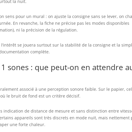
rtout la nuit.
n sens pour un mural : on ajuste la consigne sans se lever, on ch
ournée. En revanche, la fiche ne précise pas les modes disponibles
ation), ni la précision de la régulation.
’intérêt se jouera surtout sur la stabilité de la consigne et la simpl
a documentation complète.
1 sones : que peut-on en attendre a
alement associé à une perception sonore faible. Sur le papier, ce
 le bruit de fond est un critère décisif.
ns indication de distance de mesure et sans distinction entre vites
. Certains appareils sont très discrets en mode nuit, mais nettement 
aper une forte chaleur.