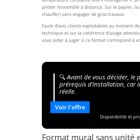
piloter l’ensemble à distance. Sur le papier, l
chauffer) sans engager de gros travaux.
Faute d’avis clients exploitables au moment de 
technique et sur la cohérence d’usage attendue 
vous aider à juger si ce format correspond à vot
🔍
Avant de vous décider, le po
prérequis d’installation, car 
réelle.
Disponibilité et pr
Format mural sans unité e