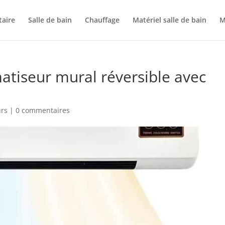
taire
Salle de bain
Chauffage
Matériel salle de bain
M
imatiseur mural réversible avec
urs
|
0 commentaires