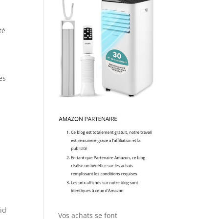
té
es
oid
Vos achats se font