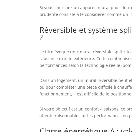
Si vous cherchez un appareil mural pour dormir 
prudente consiste à le considérer comme un i
Réversible et système spl
?
Le titre évoque un « mural réversible split » t
l’absence d’unité extérieure. Cette combinaison 
performances selon la technologie réelle (pom
Dans un logement, un mural réversible peut êt
ou pour compléter une pièce difficile à chauf
fonctionnement, il est difficile de le position
Si votre objectif est un confort 4 saisons, ce 
attente raisonnable sur les performances en pl
Classe énergétique A : val