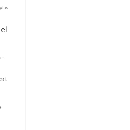
 plus
uel
mes
ral,
e