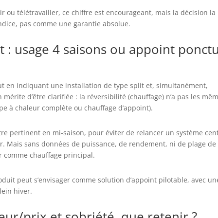
ou télétravailler, ce chiffre est encourageant, mais la décision la
ndice, pas comme une garantie absolue.
it : usage 4 saisons ou appoint ponct
out en indiquant une installation de type split et, simultanément,
mérite d’être clarifiée : la réversibilité (chauffage) n’a pas les mê
pe à chaleur complète ou chauffage d’appoint).
re pertinent en mi-saison, pour éviter de relancer un système cent
fer. Mais sans données de puissance, de rendement, ni de plage de
ner comme chauffage principal.
produit peut s’envisager comme solution d’appoint pilotable, avec un
ein hiver.
eur/prix et sobriété, que retenir ?