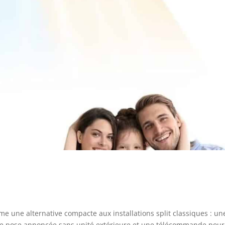
e une alternative compacte aux installations split classiques : un
 une pose annoncée sans unité extérieure et une télécommande pour