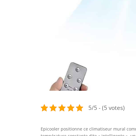
5/5 - (5 votes)
Epicooler positionne ce climatiseur mural comm
température constante dite « intelligente »,