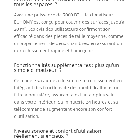
climatiseur maintient une
tous les espaces ?
température idéale dans chaque
Avec une puissance de 7000 BTU, le climatiseur
pièce 【Ultra-silencieux &
économe en énergie】Ce
EUHOMY est conçu pour couvrir des surfaces jusqu’à
climatiseur mobile fonctionne de
20 m². Les avis des utilisateurs confirment son
manière exceptionnellement
efficacité dans des pièces de taille moyenne, comme
silencieuse (48 décibels) et
un appartement de deux chambres, en assurant un
efficace, grâce à son compresseur
rafraîchissement rapide et homogène.
GMCC et à son réfrigérant
écologique R290. Idéal pour les
Fonctionnalités supplémentaires : plus qu’un
chambres à coucher et les
simple climatiseur ?
bureaux à domicile, il permet de
réaliser jusqu'à 30 % d'économies
Ce modèle va au-delà du simple refroidissement en
sur les factures d'électricité par
intégrant des fonctions de déshumidification et un
rapport aux modèles
filtre à poussière, assurant ainsi un air plus sain
conventionnels 【Commande
dans votre intérieur. Sa minuterie 24 heures et sa
intelligente】Combinant une
télécommande augmentent encore son confort
télécommande et un écran LED
d’utilisation.
pour une utilisation simple, ce
climatiseur mobile avec tuyau
Niveau sonore et confort d’utilisation :
d'évacuation peut être commandé
réellement silencieux ?