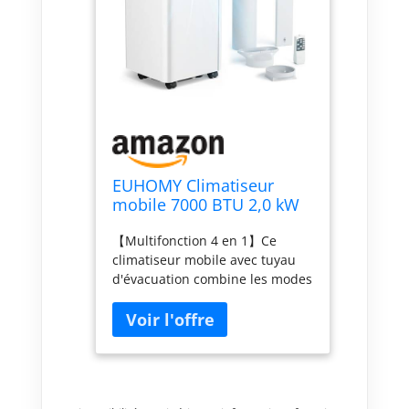
EUHOMY Climatiseur
mobile 7000 BTU 2,0 kW
(avec télécommande),
【Multifonction 4 en 1】Ce
climatiseur portable
climatiseur mobile avec tuyau
quatre en un,
d'évacuation combine les modes
fonctionnement
refroidissement,
silencieux, écran LED,
déshumidification, ventilation et
surface couverte 20 m²,
veille pour offrir un confort tout
minuterie 24 heures
au long de l'année. Doté de
deux vitesses de ventilation, il
est idéal pour les pièces de