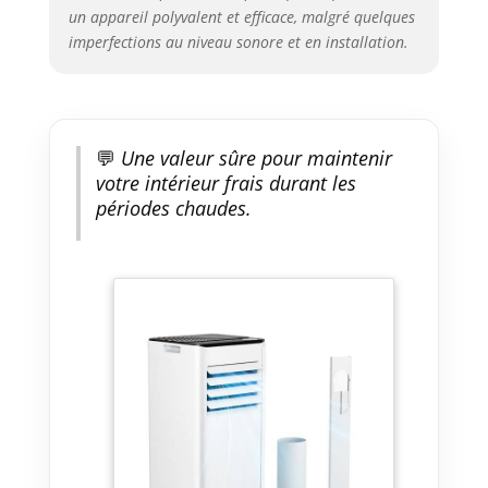
un appareil polyvalent et efficace, malgré quelques
pour une utilisation simple, ce
imperfections au niveau sonore et en installation.
climatiseur mobile avec tuyau
d'évacuation peut être
commandé à distance ou
directement sur l'appareil lui-
même : température (16-32 °C),
💬
Une valeur sûre pour maintenir
minuterie 24 heures et
indicateur de niveau d'eau. Un
votre intérieur frais durant les
verrouillage de sécurité enfant
périodes chaudes.
empêche toute modification
accidentelle des réglages, pour
une sécurité optimale
【Installation rapide &
utilisation flexible】Ce
climatiseur de fenêtre plug-and-
play est équipé de roulettes et
de poignées intégrées pour
faciliter son déplacement d'une
pièce à l'autre. Le kit
d'installation pour fenêtre (43-
135 cm) inclus s'adapte à 95 %