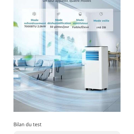
performances élevées, ce
climatiseur mobile avec tuyau
d'évacuation est doté d'un boîtier
en ABS mat texturé qui
s'harmonise avec tous les styles
d'intérieur. Avec un débit d'air de
290 mètres cubes par heure, il
refroidit rapidement les pièces,
même lorsque la température
extérieure atteint 30 °C
Bilan du test