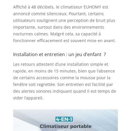
à distance ou directement sur
l'appareil lui-même : température
Affiché à 48 décibels, le climatiseur EUHOMY est
(16-32 °C), minuterie 24 heures et
annoncé comme silencieux. Pourtant, certains
indicateur de niveau d'eau. Un
utilisateurs soulignent une perception de bruit plus
verrouillage de sécurité enfant
importante, surtout dans des environnements
empêche toute modification
nocturnes calmes. Malgré cela, sa capacité à
accidentelle des réglages, pour
fonctionner efficacement est souvent mise en avant.
une sécurité optimale
【Installation rapide & utilisation
Installation et entretien : un jeu d’enfant ?
flexible】Ce climatiseur de fenêtre
plug-and-play est équipé de
Les retours attestent d’une installation simple et
roulettes et de poignées intégrées
rapide, en moins de 15 minutes, bien que l’absence
pour faciliter son déplacement
de certains accessoires comme la mousse pour la
d'une pièce à l'autre. Le kit
fenêtre soit regrettée. Son entretien est facilité par
d'installation pour fenêtre (43-135
des alertes sonores indiquant quand il est temps de
cm) inclus s'adapte à 95 % des
vider l’appareil.
fenêtres coulissantes. Aucun outil
n'est nécessaire et l'installation
s'effectue en moins de 10 minutes
【Design haut de gamme 2026】
Alliant un design spatial
contemporain et des