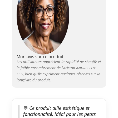
maintenant le
même niveau de
confort Double
protection : Anode
magnésium pour
lutter contre la
corrosion et
résistance blindée
contre le
calcaire.Certifié
Mon avis sur ce produit
conforme aux
Les utilisateurs apprécient la rapidité de chauffe et
normes françaises
le faible encombrement de l’Ariston ANDRIS LUX
et européennes de
sécurité électrique
ECO, bien qu’ils expriment quelques réserves sur la
et mécanique.
longévité du produit.
Certifié CE Réglage
de la température
souhaitée en
façade grâce à son
affichage LED
💬
Ce produit allie esthétique et
Installation facile
fonctionnalité, idéal pour les petits
et rapide grâce au