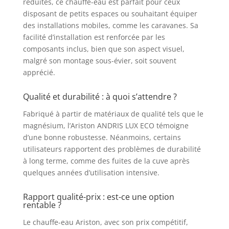
réduites, ce chauffe-eau est parfait pour ceux
normes françaises et
disposant de petits espaces ou souhaitant équiper
européennes de
des installations mobiles, comme les caravanes. Sa
sécurité électrique
facilité d’installation est renforcée par les
et mécanique.
composants inclus, bien que son aspect visuel,
Certifié CE Réglage
malgré son montage sous-évier, soit souvent
de la température
apprécié.
souhaitée en façade
grâce à son affichage
LED Installation
Qualité et durabilité : à quoi s’attendre ?
facile et rapide grâce
Fabriqué à partir de matériaux de qualité tels que le
au système
magnésium, l’Ariston ANDRIS LUX ECO témoigne
d’accroche simple
d’une bonne robustesse. Néanmoins, certains
Opérations de
maintenance
utilisateurs rapportent des problèmes de durabilité
facilitées grâce à
à long terme, comme des fuites de la cuve après
l’ouverture de la
quelques années d’utilisation intensive.
bride en façade et
au thermostat à
Rapport qualité-prix : est-ce une option
canne. Garantie 3
rentable ?
ans cuve et 2 ans
Le chauffe-eau Ariston, avec son prix compétitif,
pièces