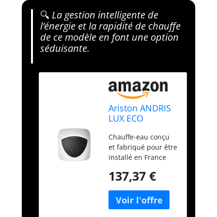
🔍
La gestion intelligente de
l’énergie et la rapidité de chauffe
de ce modèle en font une option
séduisante.
Ariston ANDRIS
LUX ECO
Chauffe-eau
Chauffe-eau conçu
électrique à
et fabriqué pour être
accumulation
installé en France
sur-évier 15
Thermostat
litres, Fonction
137,37 €
électronique
Eco Evo et
CoreTech dernière
Thermostat
génération pour une
éléctronique
précision de chauffe
CoreTech, Conçu