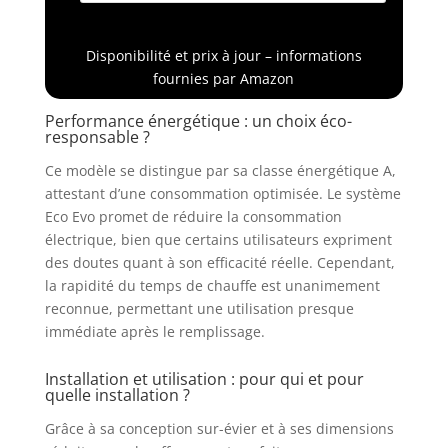
optimale Fonction
et fabriqué pour
Eco Evo : analyse des
être installé en
habitudes de
France
Disponibilité et prix à jour – informations
consommation afin
fournies par Amazon
de réchauffer
uniquement le
Performance énergétique : un choix éco-
volume d’eau utilisé,
responsable ?
ce qui permet
Ce modèle se distingue par sa classe énergétique A,
jusqu’à 15 %
d’économies sur la
attestant d’une consommation optimisée. Le système
facture d’eau chaude
Eco Evo promet de réduire la consommation
tout en maintenant
électrique, bien que certains utilisateurs expriment
le même niveau de
des doutes quant à son efficacité réelle. Cependant,
confort Double
la rapidité du temps de chauffe est unanimement
protection : Anode
reconnue, permettant une utilisation presque
magnésium pour
immédiate après le remplissage.
lutter contre la
corrosion et
Installation et utilisation : pour qui et pour
résistance blindée
quelle installation ?
contre le
calcaire.Certifié
Grâce à sa conception sur-évier et à ses dimensions
conforme aux