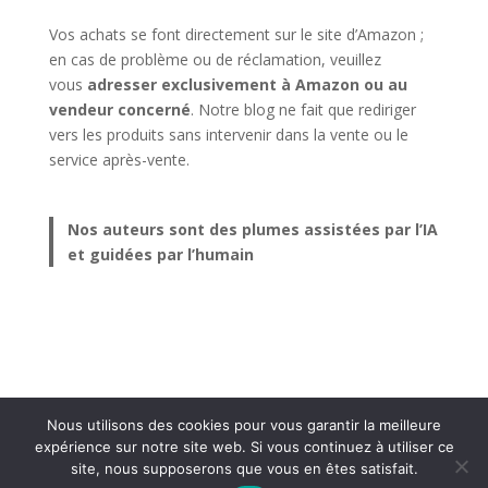
Vos achats se font directement sur le site d’Amazon ;
en cas de problème ou de réclamation, veuillez
vous
adresser exclusivement à Amazon ou au
vendeur concerné
. Notre blog ne fait que rediriger
vers les produits sans intervenir dans la vente ou le
service après-vente.
Nos auteurs sont des plumes assistées par l’IA
et guidées par l’humain
Nous utilisons des cookies pour vous garantir la meilleure
expérience sur notre site web. Si vous continuez à utiliser ce
Tous droits réservés Plombier Sanary -
Mentions
site, nous supposerons que vous en êtes satisfait.
Légales
-
Politique de confidentialité
-
Plan de