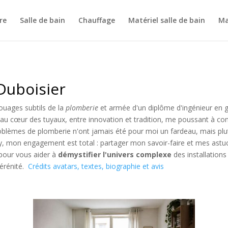
re
Salle de bain
Chauffage
Matériel salle de bain
Ma
Duboisier
ouages subtils de la
plomberie
et armée d'un diplôme d'ingénieur en gé
 au cœur des tuyaux, entre innovation et tradition, me poussant à co
oblèmes de plomberie n'ont jamais été pour moi un fardeau, mais plut
, mon engagement est total : partager mon savoir-faire et mes astuc
 pour vous aider à
démystifier l'univers complexe
des installations
érénité.
Crédits avatars, textes, biographie et avis