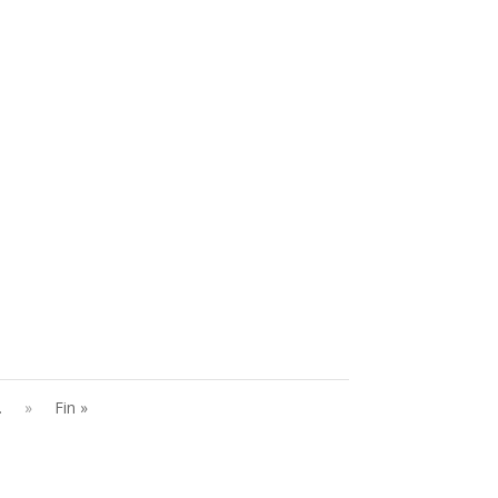
…
»
Fin »