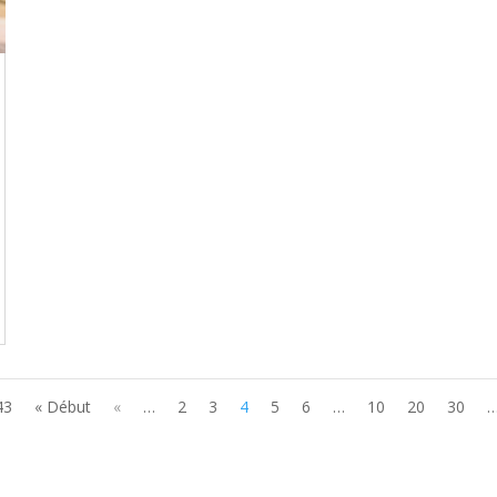
43
« Début
«
…
2
3
4
5
6
…
10
20
30